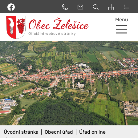
Menu
Úvodní stránka
Obecní úřad
Úřad online