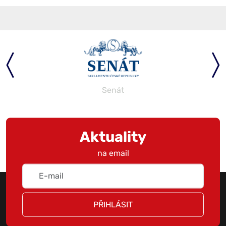
Senát
Aktuality
na email
PŘIHLÁSIT