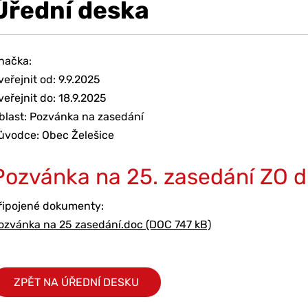
Úřední deska
načka:
veřejnit od: 9.9.2025
veřejnit do: 18.9.2025
blast: Pozvánka na zasedání
ůvodce: Obec Želešice
Pozvánka na 25. zasedání ZO d
řipojené dokumenty:
ozvánka na 25 zasedání.doc (DOC 747 kB)
ZPĚT NA ÚŘEDNÍ DESKU