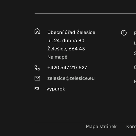
Obecní úřad Želešice
ul. 24. dubna 80
Želešice, 664 43
Na mapě
+420 547 217 527
zelesice@zelesice.eu
vyparpk
Mapa stránek
Kon