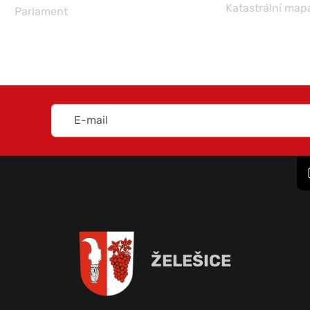
Katastrální map
Parlament
ŽELEŠICE