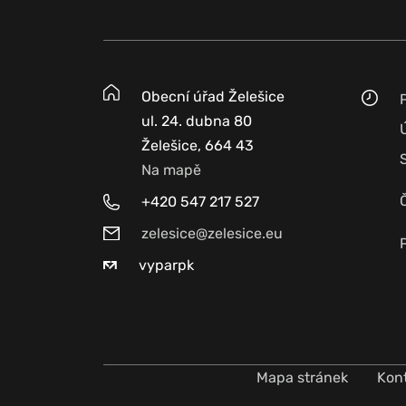
Obecní úřad Želešice
ul. 24. dubna 80
Želešice, 664 43
Na mapě
+420 547 217 527
zelesice@zelesice.eu
vyparpk
Mapa stránek
Kon