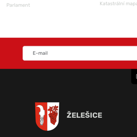
Katastrální map
Parlament
ŽELEŠICE