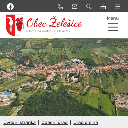
Menu
Úvodní stránka
Obecní úřad
Úřad online