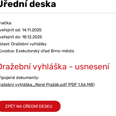
Úřední deska
načka:
veřejnit od: 14.11.2025
veřejnit do: 18.12.2025
blast: Dražební vyhlášky
ůvodce: Exekutorský úřad Brno-město
Dražební vyhláška - usnesení
řipojené dokumenty:
ražební vyhláška_René Pražák.pdf (PDF 1.56 MB)
ZPĚT NA ÚŘEDNÍ DESKU