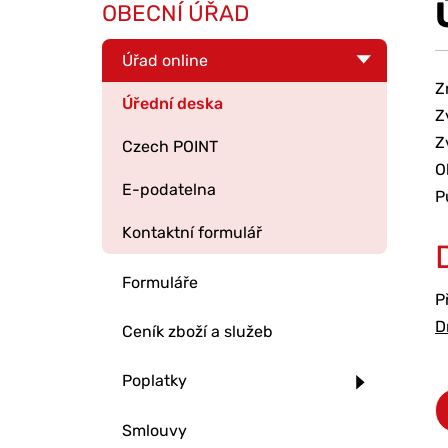
OBECNÍ ÚŘAD
Úřad online
Z
Úřední deska
Z
Z
Czech POINT
O
E-podatelna
P
Kontaktní formulář
Formuláře
P
D
Ceník zboží a služeb
Poplatky
Smlouvy