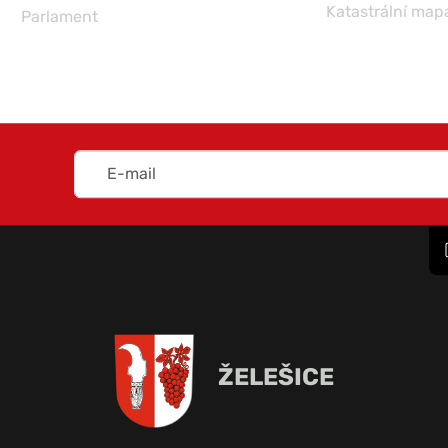
Katastrální map
Parlament
ŽELEŠICE