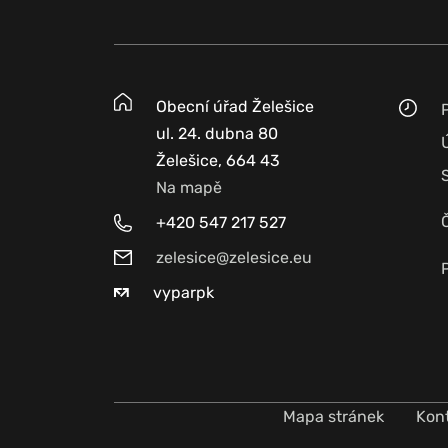
Obecní úřad Želešice
ul. 24. dubna 80
Želešice, 664 43
Na mapě
+420 547 217 527
zelesice@zelesice.eu
vyparpk
Mapa stránek
Kon