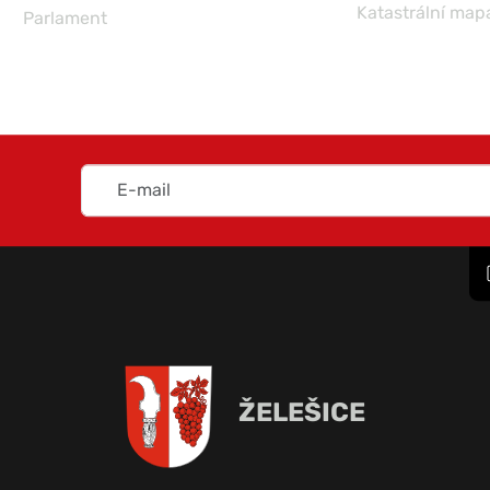
Katastrální map
Parlament
ŽELEŠICE