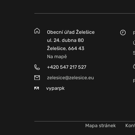
Obecní úřad Želešice
ul. 24. dubna 80
Želešice, 664 43
Na mapě
+420 547 217 527
zelesice@zelesice.eu
vyparpk
Mapa stránek
Kon