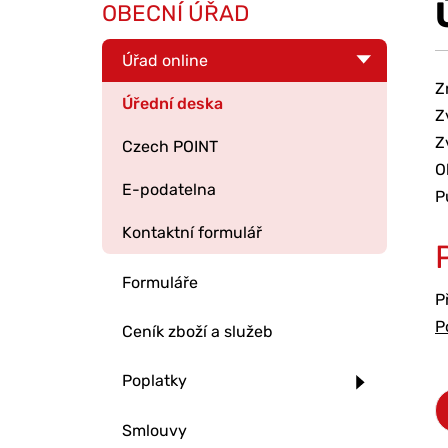
OBECNÍ ÚŘAD
Úřad online
Z
Úřední deska
Z
Z
Czech POINT
O
E-podatelna
P
Kontaktní formulář
Formuláře
P
P
Ceník zboží a služeb
Poplatky
Smlouvy