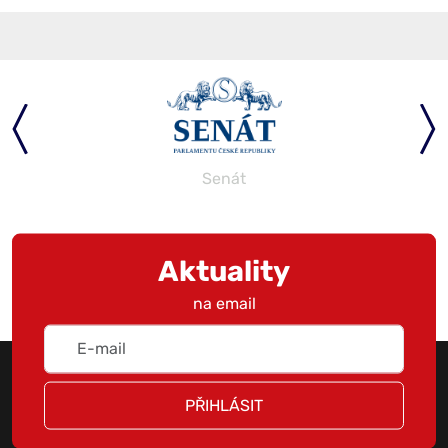
Senát
Aktuality
na email
PŘIHLÁSIT