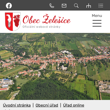
Menu
Úvodní stránka
Obecní úřad
Úřad online