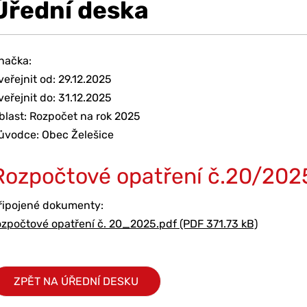
Úřední deska
načka:
veřejnit od: 29.12.2025
veřejnit do: 31.12.2025
blast: Rozpočet na rok 2025
ůvodce: Obec Želešice
Rozpočtové opatření č.20/202
řipojené dokumenty:
ozpočtové opatření č. 20_2025.pdf (PDF 371.73 kB)
ZPĚT NA ÚŘEDNÍ DESKU