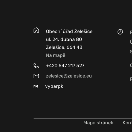
Obecní úřad Želešice
ul. 24. dubna 80
Želešice, 664 43
Na mapě
+420 547 217 527
zelesice@zelesice.eu
vyparpk
Mapa stránek
Kon