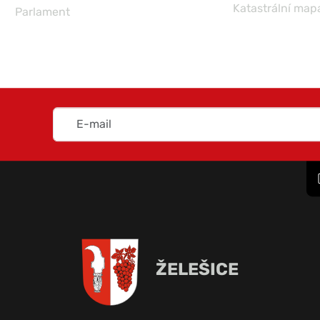
Katastrální map
Parlament
ŽELEŠICE