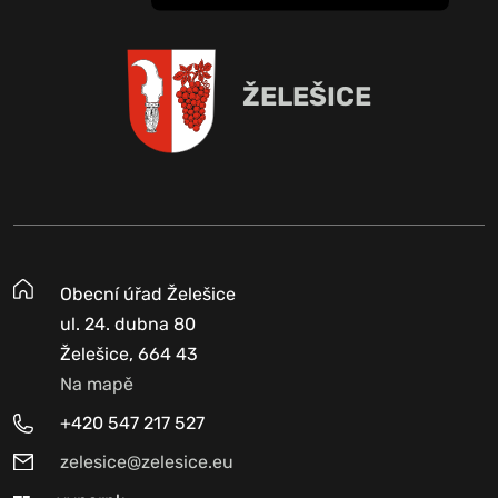
ŽELEŠICE
Obecní úřad Želešice
ul. 24. dubna 80
Želešice, 664 43
Na mapě
+420 547 217 527
zelesice@zelesice.eu