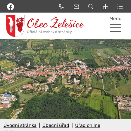
Menu
Úvodní stránka
Obecní úřad
Úřad online