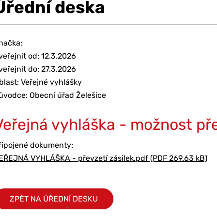
Úřední deska
načka:
veřejnit od: 12.3.2026
veřejnit do: 27.3.2026
blast: Veřejné vyhlášky
ůvodce: Obecní úřad Želešice
Veřejná vyhláška - možnost př
řipojené dokumenty:
EŘEJNÁ VYHLÁŠKA - převzetí zásilek.pdf (PDF 269.63 kB)
ZPĚT NA ÚŘEDNÍ DESKU