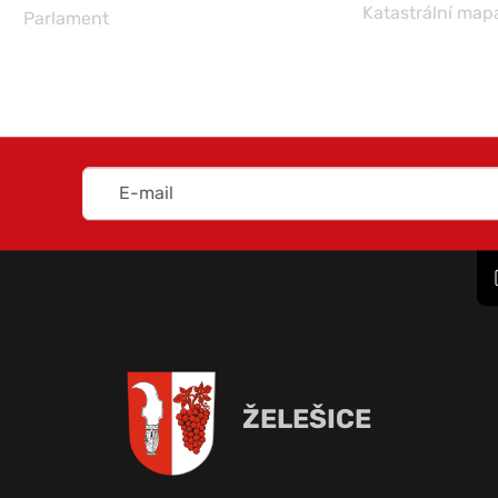
Katastrální map
Parlament
ŽELEŠICE