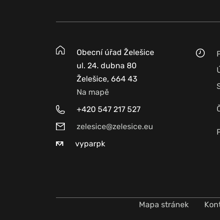
Obecní úřad Želešice
ul. 24. dubna 80
Želešice, 664 43
Na mapě
+420 547 217 527
zelesice@zelesice.eu
vyparpk
Mapa stránek
Kon