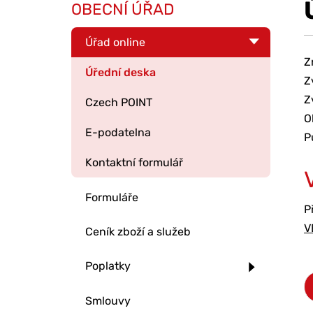
OBECNÍ ÚŘAD
Úřad online
Z
Úřední deska
Z
Z
Czech POINT
O
E-podatelna
P
Kontaktní formulář
Formuláře
P
V
Ceník zboží a služeb
Poplatky
Smlouvy