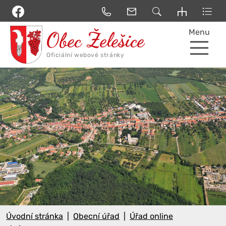
Menu
Úvodní stránka
Obecní úřad
Úřad online