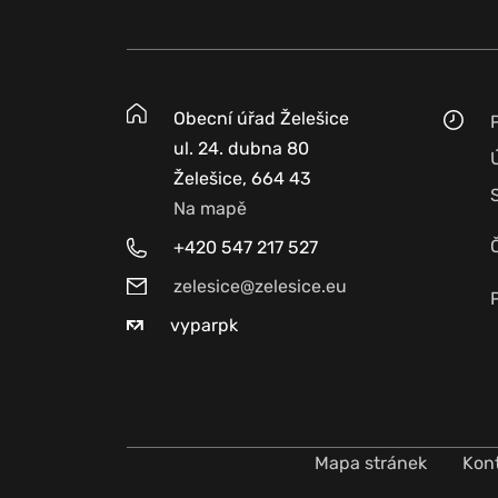
Obecní úřad Želešice
ul. 24. dubna 80
Želešice, 664 43
Na mapě
+420 547 217 527
zelesice@zelesice.eu
vyparpk
Mapa stránek
Kon