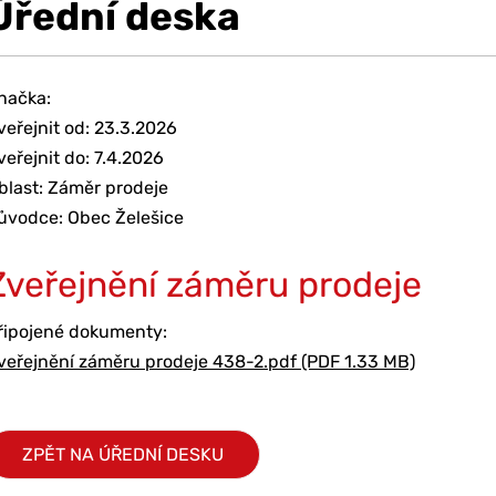
Úřední deska
načka:
veřejnit od: 23.3.2026
veřejnit do: 7.4.2026
blast: Záměr prodeje
ůvodce: Obec Želešice
Zveřejnění záměru prodeje
řipojené dokumenty:
veřejnění záměru prodeje 438-2.pdf (PDF 1.33 MB)
ZPĚT NA ÚŘEDNÍ DESKU