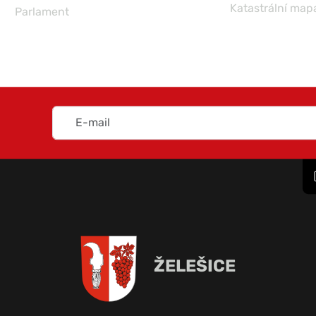
Katastrální map
Parlament
ŽELEŠICE