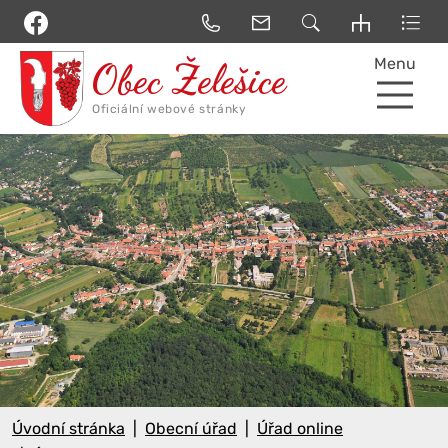
Menu
Úvodní stránka
Obecní úřad
Úřad online