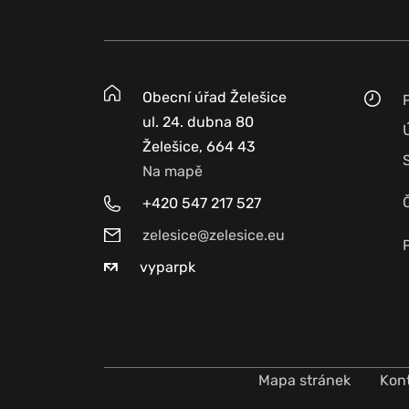
Obecní úřad Želešice
ul. 24. dubna 80
Želešice, 664 43
Na mapě
+420 547 217 527
zelesice@zelesice.eu
vyparpk
Mapa stránek
Kon