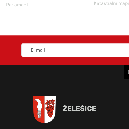
Katastrální map
Parlament
ŽELEŠICE