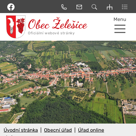
Menu
Úvodní stránka
Obecní úřad
Úřad online