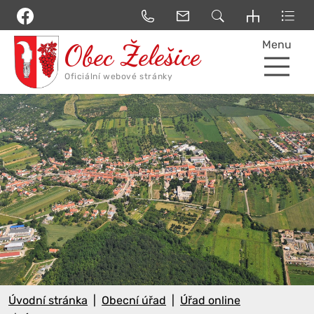
Menu
Úvodní stránka
Obecní úřad
Úřad online