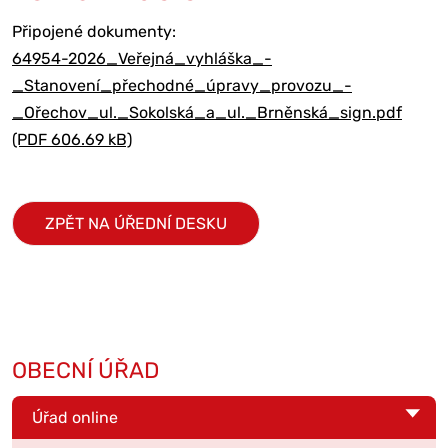
Připojené dokumenty:
64954-2026_Veřejná_vyhláška_-
_Stanovení_přechodné_úpravy_provozu_-
_Ořechov_ul._Sokolská_a_ul._Brněnská_sign.pdf
(PDF 606.69 kB)
ZPĚT NA ÚŘEDNÍ DESKU
OBECNÍ ÚŘAD
Úřad online