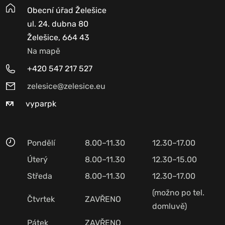
Obecní úřad Želešice
ul. 24. dubna 80
Želešice, 664 43
Na mapě
+420 547 217 527
zelesice@zelesice.eu
vyparpk
Pondělí
8.00–11.30
12.30–17.00
Úterý
8.00–11.30
12.30–15.00
Středa
8.00–11.30
12.30–17.00
(možno po tel.
Čtvrtek
ZAVŘENO
domluvě)
Pátek
ZAVŘENO