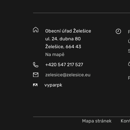
Obecní úřad Želešice
ul. 24. dubna 80
Želešice, 664 43
Na mapě
+420 547 217 527
zelesice@zelesice.eu
vyparpk
Mapa stránek
Kon