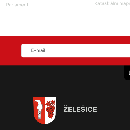
Katastrální map
Parlament
ŽELEŠICE