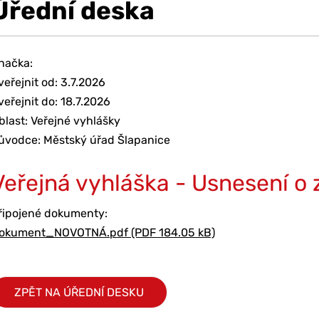
Úřední deska
načka:
veřejnit od: 3.7.2026
veřejnit do: 18.7.2026
blast: Veřejné vyhlášky
ůvodce: Městský úřad Šlapanice
Veřejná vyhláška - Usnesení o z
řipojené dokumenty:
okument_NOVOTNÁ.pdf (PDF 184.05 kB)
ZPĚT NA ÚŘEDNÍ DESKU