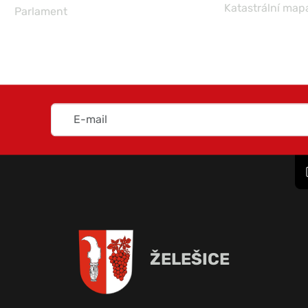
Katastrální map
Parlament
ŽELEŠICE