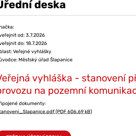
Úřední deska
načka:
veřejnit od: 3.7.2026
veřejnit do: 18.7.2026
blast: Veřejné vyhlášky
ůvodce: Městský úřad Šlapanice
Veřejná vyhláška - stanovení 
provozu na pozemní komunikac
řipojené dokumenty:
tanoveni_Slapanice.pdf (PDF 606.69 kB)