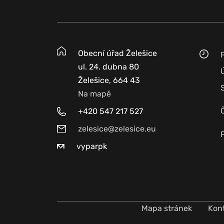
Obecní úřad Želešice
ul. 24. dubna 80
Želešice, 664 43
Na mapě
+420 547 217 527
zelesice@zelesice.eu
vyparpk
Mapa stránek
Kon