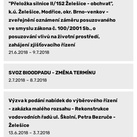
"Přeložka silnice II/152 Želešice - obchvat",
k.ú. Želešice, Modřice, okr. Brno-venkov -
zveřejnění oznámení záměru posuzovaného
ve smyslu zákona č. 100/2001 Sb., o
posuzování vlivů na životní prostředí,
zahájení zjišťovacího řízení
21.6.2018 – 9.7.2018
SVOZ BIOODPADU - ZMĚNA TERMÍNU
2.7.2018 – 8.7.2018
Výzva k podání nabídek do výběrového řízení
- zakázka malého rozsahu - Rekonstrukce
vodovodních řadů ul. Školní, Petra Bezruče -
Želešice
13.6.2018 – 3.7.2018