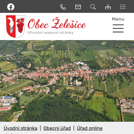
Menu
Úvodní stránka
Obecní úřad
Úřad online