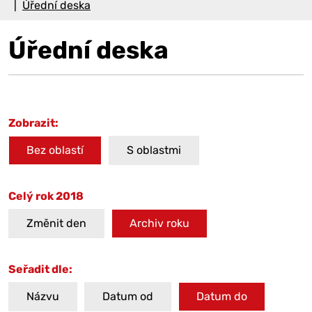
Úřední deska
Úřední deska
Zobrazit:
Bez oblastí
S oblastmi
Celý rok 2018
Změnit den
Archiv roku
Seřadit dle:
Názvu
Datum od
Datum do