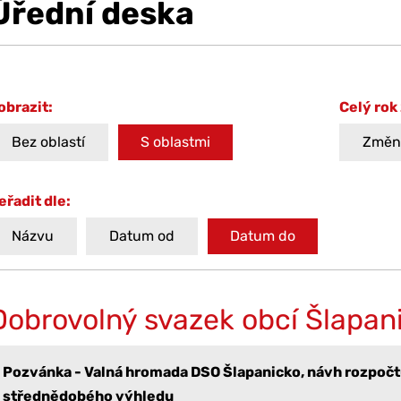
Úřední deska
obrazit:
Celý rok
Bez oblastí
S oblastmi
Změni
eřadit dle:
Názvu
Datum od
Datum do
Dobrovolný svazek obcí Šlapan
Pozvánka - Valná hromada DSO Šlapanicko, návh rozpočtu
střednědobého výhledu