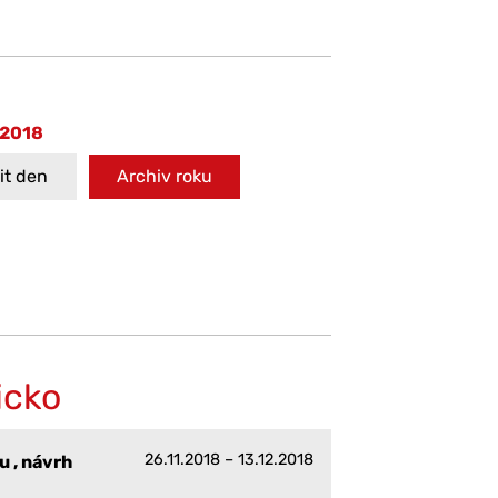
 2018
t den
Archiv roku
icko
26.11.2018 – 13.12.2018
 , návrh