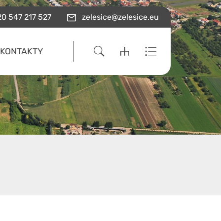
0 547 217 527
zelesice@zelesice.eu
KONTAKTY