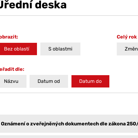
Úřední deska
obrazit:
Celý rok
Bez oblastí
S oblastmi
Změni
eřadit dle:
Názvu
Datum od
Datum do
Oznámení o zveřejněných dokumentech dle zákona 250