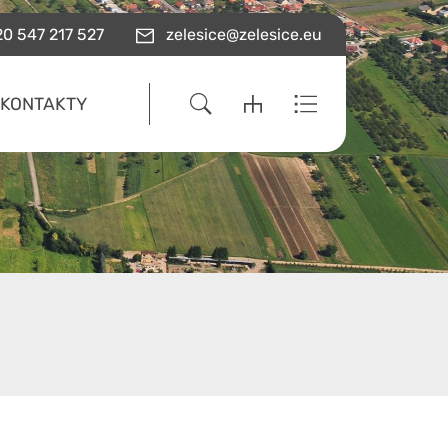
0 547 217 527
zelesice@zelesice.eu
KONTAKTY