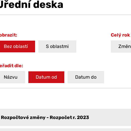
Úřední deska
obrazit:
Celý rok
Bez oblastí
S oblastmi
Změni
eřadit dle:
Názvu
Datum od
Datum do
Rozpočtové změny - Rozpočet r. 2023