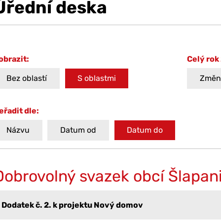
Úřední deska
obrazit:
Celý rok
Bez oblastí
S oblastmi
Změni
eřadit dle:
Názvu
Datum od
Datum do
Dobrovolný svazek obcí Šlapan
Dodatek č. 2. k projektu Nový domov