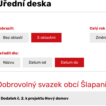
Úřední deska
obrazit:
Celý rok
Bez oblastí
S oblastmi
Změni
eřadit dle:
Názvu
Datum od
Datum do
Dobrovolný svazek obcí Šlapan
Dodatek č. 2. k projektu Nový domov