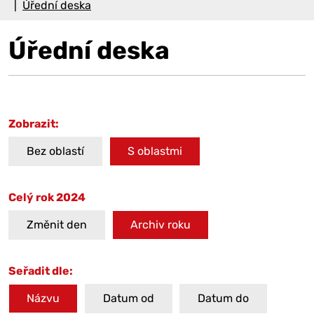
Úřední deska
Úřední deska
Zobrazit:
Bez oblastí
S oblastmi
Celý rok 2024
Změnit den
Archiv roku
Seřadit dle:
Názvu
Datum od
Datum do