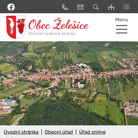
Menu
Úvodní stránka
Obecní úřad
Úřad online