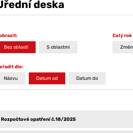
Úřední deska
obrazit:
Celý rok
Bez oblastí
S oblastmi
Změni
eřadit dle:
Názvu
Datum od
Datum do
Rozpočtové opatření č.18/2025