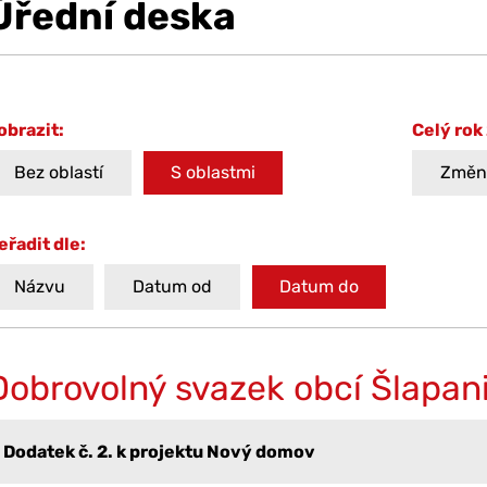
Úřední deska
obrazit:
Celý rok
Bez oblastí
S oblastmi
Změni
eřadit dle:
Názvu
Datum od
Datum do
Dobrovolný svazek obcí Šlapan
Dodatek č. 2. k projektu Nový domov