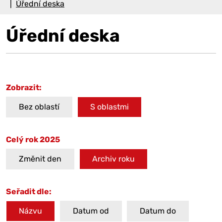
Úřední deska
Úřední deska
Zobrazit:
Bez oblastí
S oblastmi
Celý rok 2025
Změnit den
Archiv roku
Seřadit dle:
Názvu
Datum od
Datum do