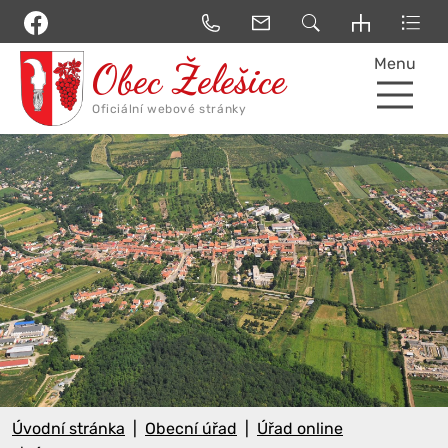
Menu
Úvodní stránka
Obecní úřad
Úřad online