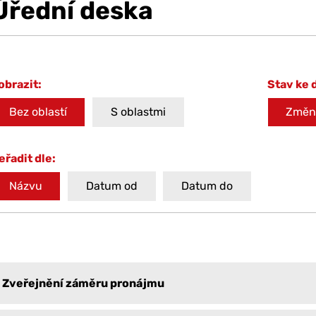
Úřední deska
obrazit:
Stav ke 
Bez oblastí
S oblastmi
Změni
eřadit dle:
Názvu
Datum od
Datum do
Zveřejnění záměru pronájmu