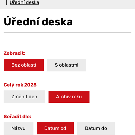
Úřední deska
Úřední deska
Zobrazit:
Bez oblastí
S oblastmi
Celý rok 2025
Změnit den
Archiv roku
Seřadit dle:
Názvu
Datum od
Datum do