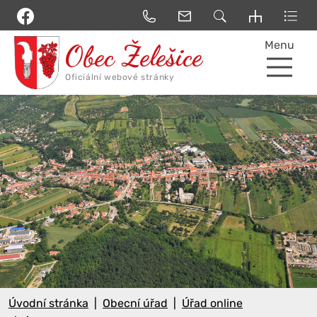
Menu
Úvodní stránka
Obecní úřad
Úřad online