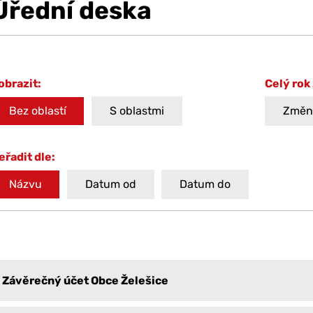
Úřední deska
obrazit:
Celý rok
Bez oblastí
S oblastmi
Změni
eřadit dle:
Názvu
Datum od
Datum do
Závěrečný účet Obce Želešice