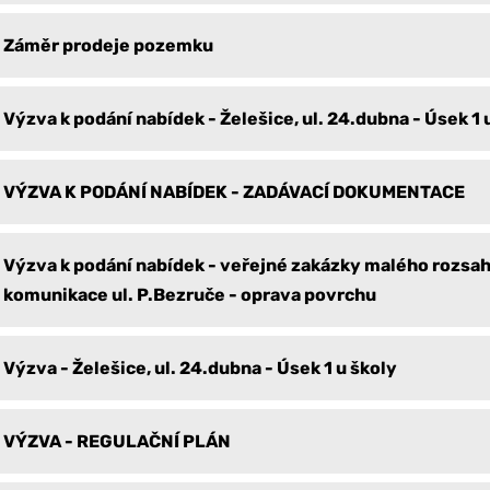
Záměr prodeje pozemku
Výzva k podání nabídek - Želešice, ul. 24.dubna - Úsek 1 u
VÝZVA K PODÁNÍ NABÍDEK - ZADÁVACÍ DOKUMENTACE
Výzva k podání nabídek - veřejné zakázky malého rozsah
komunikace ul. P.Bezruče - oprava povrchu
Výzva - Želešice, ul. 24.dubna - Úsek 1 u školy
VÝZVA - REGULAČNÍ PLÁN