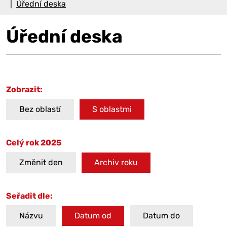
Úřední deska
Úřední deska
Zobrazit:
Bez oblastí
S oblastmi
Celý rok 2025
Změnit den
Archiv roku
Seřadit dle:
Názvu
Datum od
Datum do