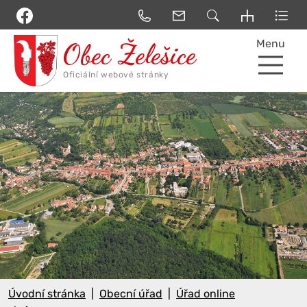
Menu
Úvodní stránka
Obecní úřad
Úřad online