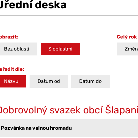
Úřední deska
obrazit:
Celý rok
Bez oblastí
S oblastmi
Změni
eřadit dle:
Názvu
Datum od
Datum do
Dobrovolný svazek obcí Šlapan
Pozvánka na valnou hromadu