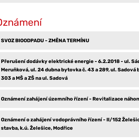
Oznámení
SVOZ BIOODPADU - ZMĚNA TERMÍNU
Přerušení dodávky elektrické energie - 6.2.2018 - ul. Sád
Meruňková, ul. 24 dubna bytovka č. 43 a 289, ul. Sadová 
303 a MŠ a ZŠ na ul. Sadová
Oznámení zahájení územního řízení - Revitalizace náhon
Oznámení o zahájení vodoprávního řízení - II/152 Želešic
stavba, k.ú. Želešice, Modřice