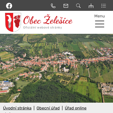
Menu
Úvodní stránka
Obecní úřad
Úřad online