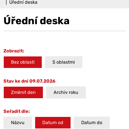
Úřední deska
Úřední deska
Zobrazit:
Bez oblastí
S oblastmi
Stav ke dni 09.07.2026
Změnit den
Archiv roku
Seřadit dle:
Názvu
Datum od
Datum do