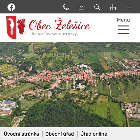
Menu
Úvodní stránka
Obecní úřad
Úřad online