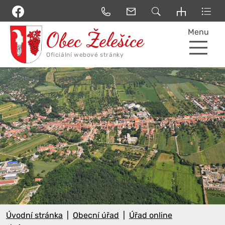
Menu
Úvodní stránka
Obecní úřad
Úřad online