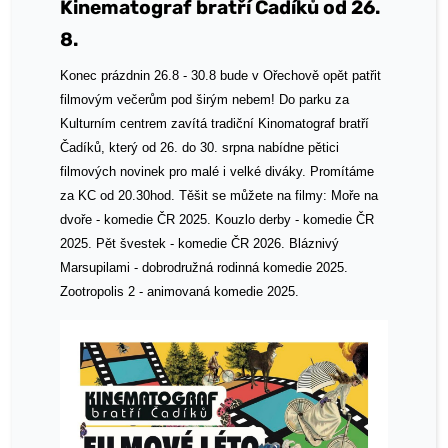
Kinematograf bratří Čadíků od 26.
8.
Konec prázdnin 26.8 - 30.8 bude v Ořechově opět patřit
filmovým večerům pod širým nebem! Do parku za
Kulturním centrem zavítá tradiční Kinomatograf bratří
Čadíků, který od 26. do 30. srpna nabídne pětici
filmových novinek pro malé i velké diváky. Promítáme
za KC od 20.30hod. Těšit se můžete na filmy: Moře na
dvoře - komedie ČR 2025. Kouzlo derby - komedie ČR
2025. Pět švestek - komedie ČR 2026. Bláznivý
Marsupilami - dobrodružná rodinná komedie 2025.
Zootropolis 2 - animovaná komedie 2025.