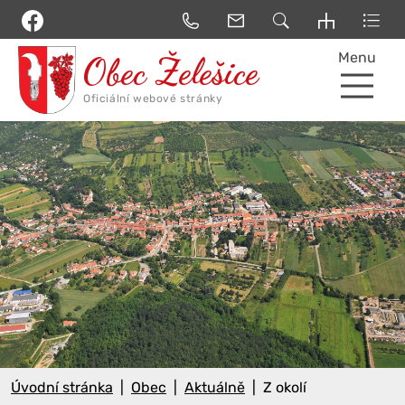
Menu
Úvodní stránka
Obec
Aktuálně
Z okolí