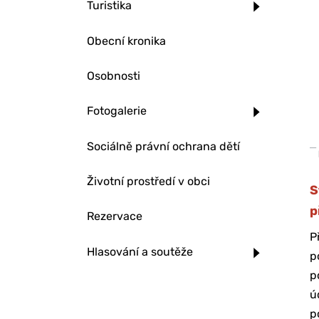
Turistika
Obecní kronika
Osobnosti
Fotogalerie
Sociálně právní ochrana dětí
Životní prostředí v obci
S
p
Rezervace
P
Hlasování a soutěže
p
p
ú
p