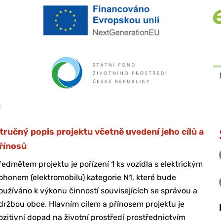
tručný popis projektu včetně uvedení jeho cílů a
řínosů
ředmětem projektu je pořízení 1 ks vozidla s elektrickým
ohonem (elektromobilu) kategorie N1, které bude
oužíváno k výkonu činností souvisejících se správou a
držbou obce. Hlavním cílem a přínosem projektu je
ozitivní dopad na životní prostředí prostřednictvím