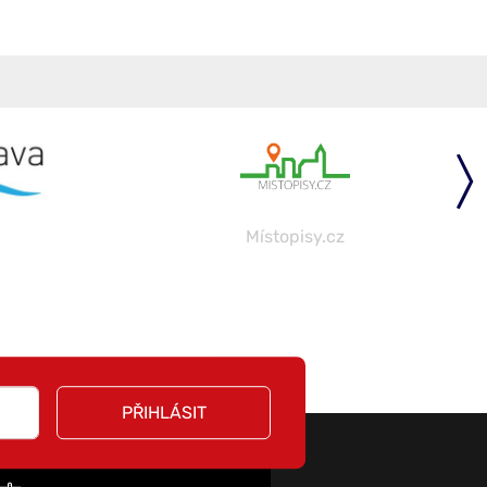
Místopisy.cz
PŘIHLÁSIT