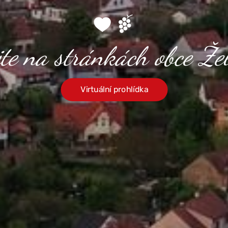
jte na stránkách obce Žel
Virtuální prohlídka