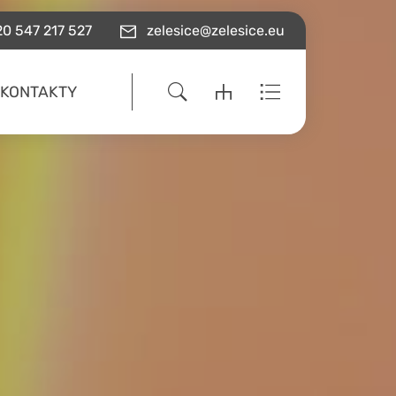
0 547 217 527
zelesice@zelesice.eu
KONTAKTY