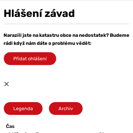
Hlášení závad
Narazili jste na katastru obce na nedostatek? Budeme
rádi když nám dáte o problému vědět:
Přidat ohlášení
Leaflet
|
©
OpenStreetMap
+
−
Legenda
Archiv
Čas