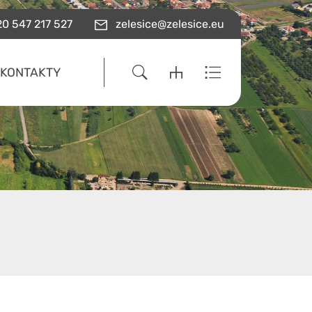
0 547 217 527
zelesice@zelesice.eu
KONTAKTY