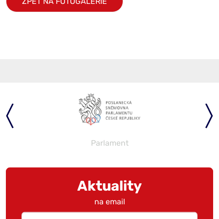
ZPĚT NA FOTOGALERIE
Parlament
Aktuality
na email