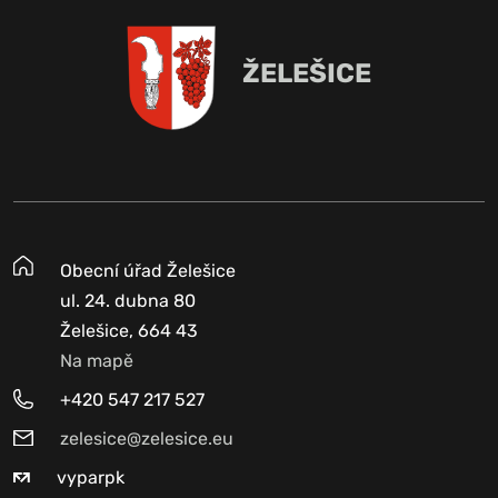
ŽELEŠICE
Obecní úřad Želešice
ul. 24. dubna 80
Želešice, 664 43
Na mapě
+420 547 217 527
zelesice@zelesice.eu
vyparpk