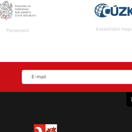
Katastrální map
Parlament