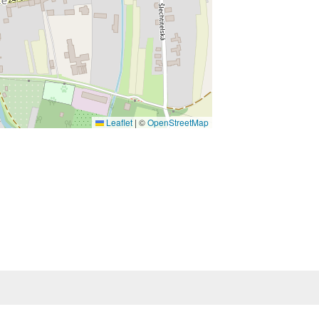
Leaflet
|
©
OpenStreetMap