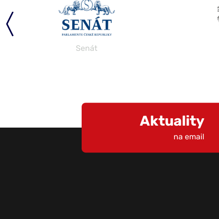
Senát
Aktuality
na email