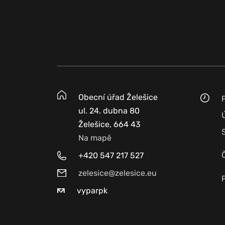
Obecní úřad Želešice
ul. 24. dubna 80
Želešice, 664 43
Na mapě
+420 547 217 527
zelesice@zelesice.eu
vyparpk