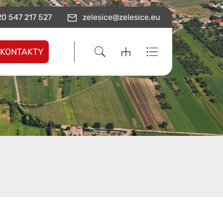
0 547 217 527
zelesice@zelesice.eu
KONTAKTY