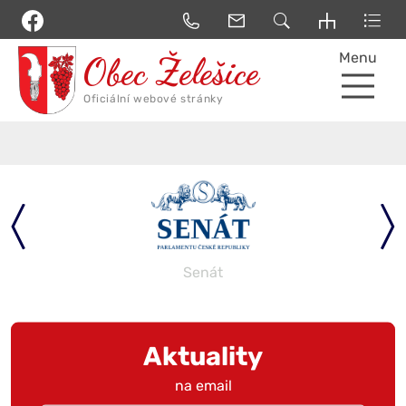
Menu
Senát
Aktuality
na email