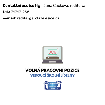
Kontaktní osoba:
Mgr. Jana Cacková, ředitelka
tel.:
797971238
e-mail:
reditel@skolazelesice.cz