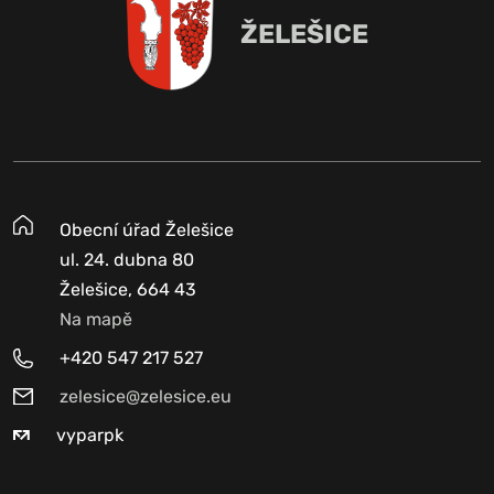
ŽELEŠICE
Obecní úřad Želešice
ul. 24. dubna 80
Želešice, 664 43
Na mapě
+420 547 217 527
zelesice@zelesice.eu
vyparpk