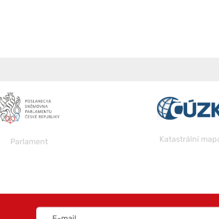
Katastrální map
Parlament