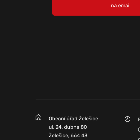
na email
Obecní úřad Želešice
ul. 24. dubna 80
Želešice, 664 43