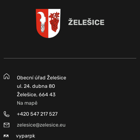
ŽELEŠICE
Obecní úřad Želešice
ul. 24. dubna 80
Želešice, 664 43
Na mapě
+420 547 217 527
zelesice@zelesice.eu
vyparpk