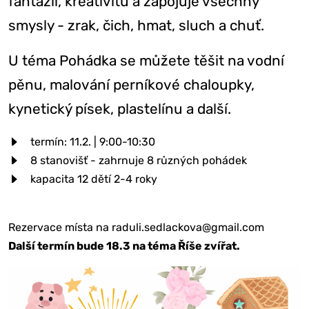
fantazii, kreativitu a zapojuje všechny
smysly - zrak, čich, hmat, sluch a chuť.
U téma Pohádka se můžete těšit na vodní
pěnu, malování perníkové chaloupky,
kynetický písek, plastelínu a další.
termín: 11.2. | 9:00-10:30
8 stanovišť - zahrnuje 8 různých pohádek
kapacita 12 dětí 2-4 roky
Rezervace místa na raduli.sedlackova@gmail.com
Další termín bude 18.3 na téma Říše zvířat.