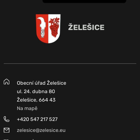
ŽELEŠICE
Obecní úřad Želešice
ul. 24. dubna 80
Želešice, 664 43
Na mapě
+420 547 217 527
zelesice@zelesice.eu