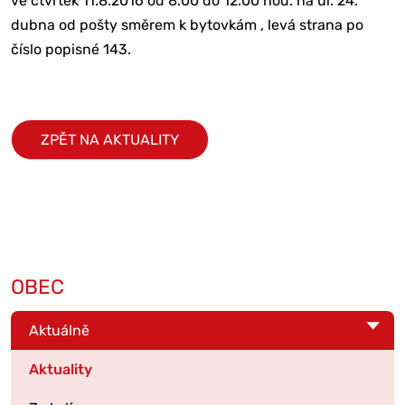
ve čtvrtek 11.8.2016 od 8.00 do 12.00 hod. na ul. 24.
dubna od pošty směrem k bytovkám , levá strana po
číslo popisné 143.
ZPĚT NA AKTUALITY
OBEC
Aktuálně
Aktuality