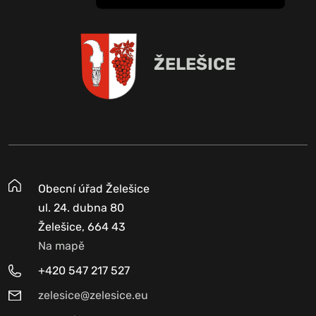
ŽELEŠICE
Obecní úřad Želešice
ul. 24. dubna 80
Želešice, 664 43
Na mapě
+420 547 217 527
zelesice@zelesice.eu